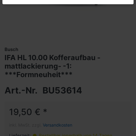
Busch
IFA HL 10.00 Kofferaufbau -
mattlackierung- -1:
***Formneuheit***
Art.-Nr.
BU53614
19,50 € *
inkl. MwSt. zzgl.
Versandkosten
Lieferzeit:
Bestellbar innerhalb von 14 Tagen