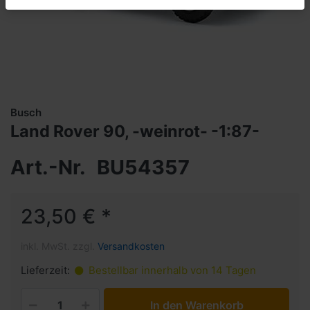
Busch
Land Rover 90, -weinrot- -1:87-
Art.-Nr.
BU54357
23,50 € *
inkl. MwSt. zzgl.
Versandkosten
Lieferzeit:
Bestellbar innerhalb von 14 Tagen
In den Warenkorb