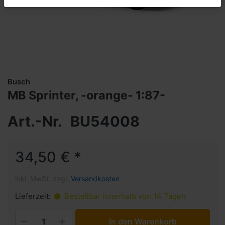
Busch
MB Sprinter, -orange- 1:87-
Art.-Nr.
BU54008
34,50 € *
inkl. MwSt. zzgl.
Versandkosten
Lieferzeit:
Bestellbar innerhalb von 14 Tagen
In den Warenkorb