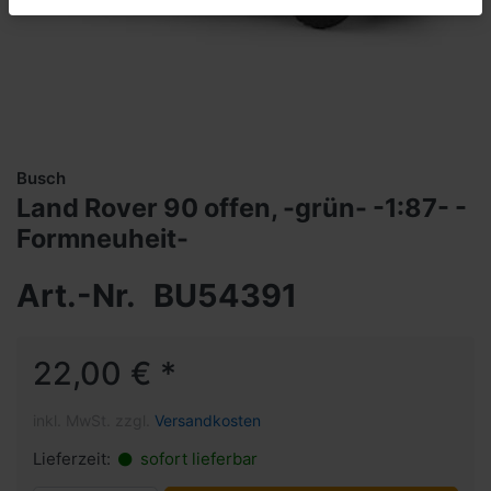
Busch
Land Rover 90 offen, -grün- -1:87- -
Formneuheit-
Art.-Nr.
BU54391
22,00 € *
inkl. MwSt. zzgl.
Versandkosten
Lieferzeit:
sofort lieferbar