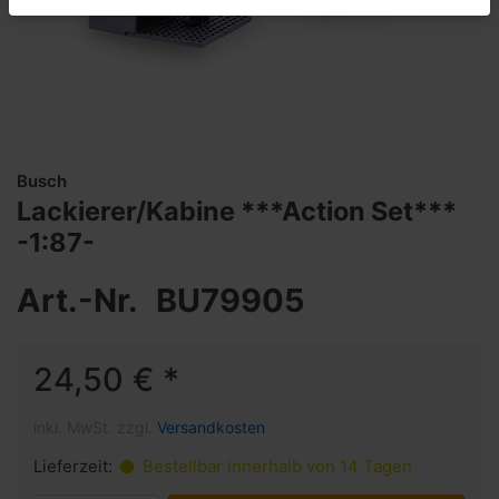
Busch
Lackierer/Kabine ***Action Set***
-1:87-
Art.-Nr.
BU79905
24,50 € *
inkl. MwSt. zzgl.
Versandkosten
Lieferzeit:
Bestellbar innerhalb von 14 Tagen