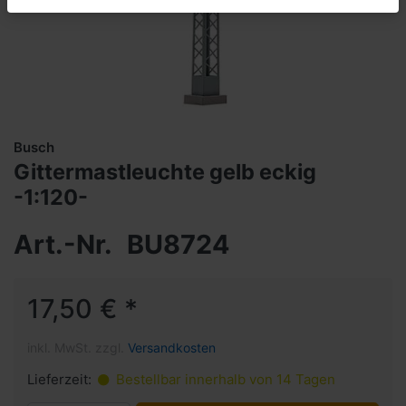
Busch
Gittermastleuchte gelb eckig
-1:120-
Art.-Nr.
BU8724
17,50 € *
inkl. MwSt. zzgl.
Versandkosten
Lieferzeit:
Bestellbar innerhalb von 14 Tagen