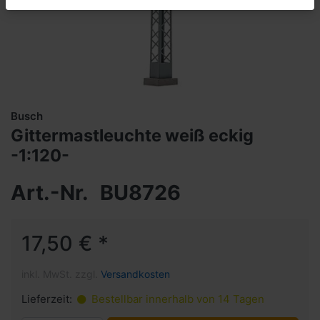
Busch
Gittermastleuchte weiß eckig
-1:120-
Art.-Nr.
BU8726
17,50 € *
inkl. MwSt. zzgl.
Versandkosten
Lieferzeit:
Bestellbar innerhalb von 14 Tagen