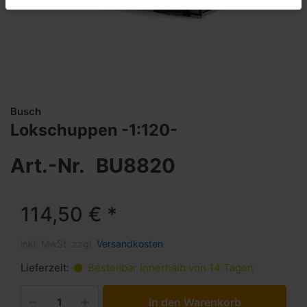
Busch
Lokschuppen -1:120-
Art.-Nr.
BU8820
114,50 € *
inkl. MwSt. zzgl.
Versandkosten
Lieferzeit:
Bestellbar innerhalb von 14 Tagen
In den Warenkorb