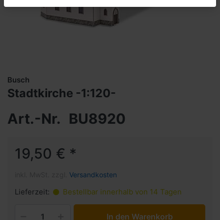
Busch
Stadtkirche -1:120-
Art.-Nr.
BU8920
19,50 € *
inkl. MwSt. zzgl.
Versandkosten
Lieferzeit:
Bestellbar innerhalb von 14 Tagen
In den Warenkorb