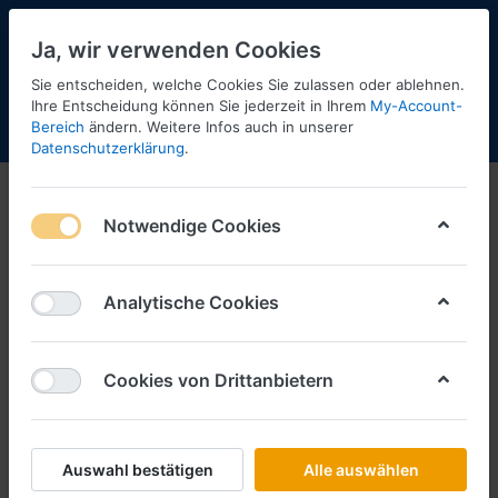
Ja, wir verwenden Cookies
Sie entscheiden, welche Cookies Sie zulassen oder ablehnen.
Ihre Entscheidung können Sie jederzeit in Ihrem
My-Account-
Bereich
ändern. Weitere Infos auch in unserer
Menü
Anmelden
Shopaktualisierung
Warenkorb
Datenschutzerklärung
.
Busch
Notwendige Cookies
1-12
von
39
Filtern
Sortieren
Analytische Cookies
Cookies von Drittanbietern
BUSCH
2 Einzelrungenwagen -1:87- -
Feldbahn-
Art.-Nr.
BU12225
Auswahl bestätigen
Alle auswählen
*
Preise inkl. MwSt., zzgl.
Versandkosten