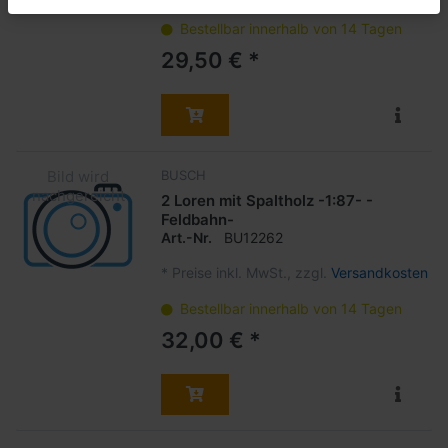
Bestellbar innerhalb von 14 Tagen
29,50 € *
BUSCH
2 Loren mit Spaltholz -1:87- -
Feldbahn-
Art.-Nr.
BU12262
*
Preise inkl. MwSt., zzgl.
Versandkosten
Bestellbar innerhalb von 14 Tagen
32,00 € *