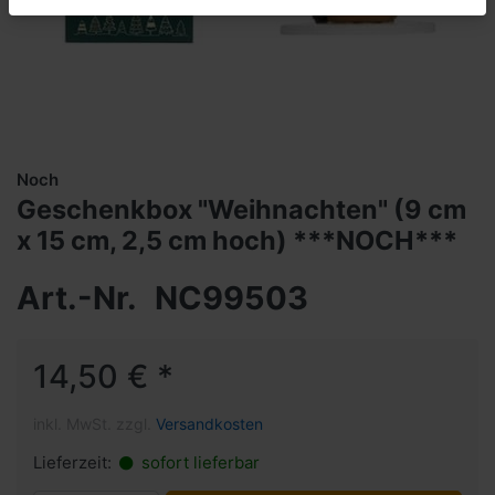
Noch
Geschenkbox "Weihnachten" (9 cm
x 15 cm, 2,5 cm hoch) ***NOCH***
Art.-Nr.
NC99503
14,50 € *
inkl. MwSt. zzgl.
Versandkosten
Lieferzeit:
sofort lieferbar