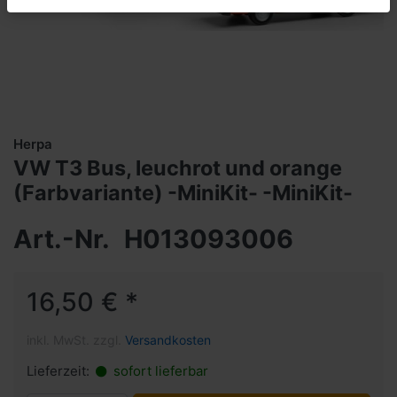
Herpa
VW T3 Bus, leuchrot und orange
(Farbvariante) -MiniKit- -MiniKit-
Art.-Nr.
H013093006
16,50 € *
inkl. MwSt. zzgl.
Versandkosten
Lieferzeit:
sofort lieferbar