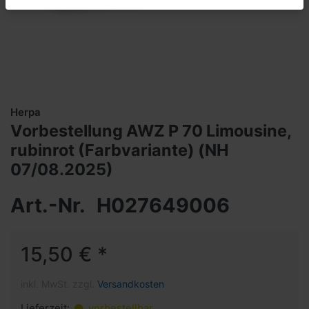
Herpa
Vorbestellung AWZ P 70 Limousine,
rubinrot (Farbvariante) (NH
07/08.2025)
Art.-Nr.
H027649006
15,50 € *
inkl. MwSt. zzgl.
Versandkosten
Lieferzeit:
vorbestellbar