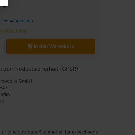
 *
l.
Versandkosten
vorbestellbar
In den Warenkorb
n zur Produktsicherheit (GPSR):
urmodelle GmbH
6-47
hofen
de
 originalgetreues Kleinmodell für erwachsene