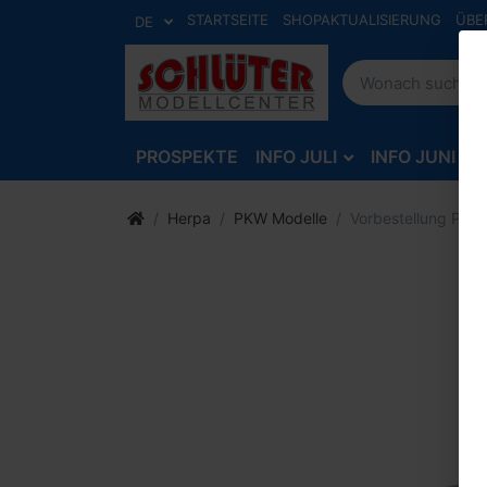
STARTSEITE
SHOPAKTUALISIERUNG
ÜBE
DE
PROSPEKTE
INFO JULI
INFO JUNI
Herpa
PKW Modelle
Vorbestellung Pors