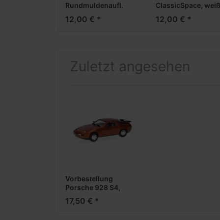
Rundmuldenaufl.
ClassicSpace, weiß
(weiß, Chassis
Stück)
12,00 € *
12,00 € *
schwarz)
(Farbvariante)
Zuletzt angesehen
Vorbestellung
Porsche 928 S4,
cognacbraun metallic
17,50 € *
(Farbvariante)
(NH05/06.2026)