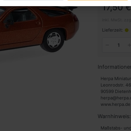
17,50 €
inkl. MwSt. zzg
Lieferzeit:
Informatione
Herpa Miniat
Leonrodstr. 4
90599 Dieten
herpa@herpa.
www.herpa.de
Warnhinweis:
Maßstabs- und