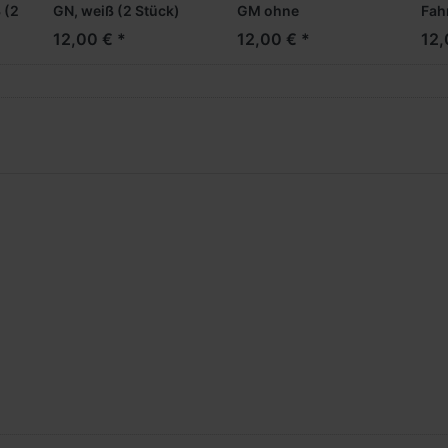
 (2
GN, weiß (2 Stück)
GM ohne
Fah
Windleitbleche mit
mit
12,00 € *
12,00 € *
12,
Spiegelkamera, weiß
wei
(2 Stück)
(NH