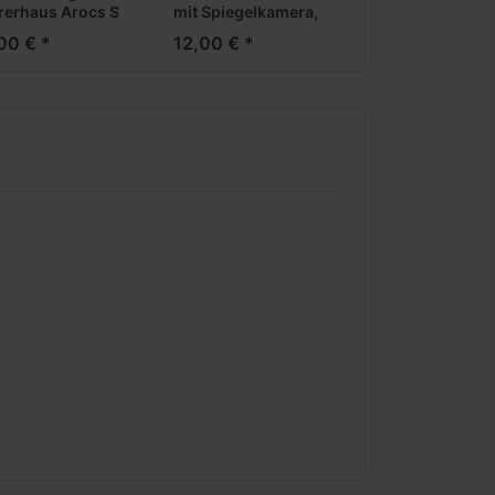
rerhaus Arocs S
mit Spiegelkamera,
 Spiegelkamera,
weiß (2 Stück)
00 € *
12,00 € *
ß (2 Stück)
05/06.2026)