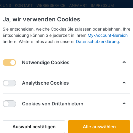
R UNS
KONTAKT
WERBESERVICE
ANFAHRT
IMPRESSUM
Ja, wir verwenden Cookies
Sie entscheiden, welche Cookies Sie zulassen oder ablehnen. Ihre
Entscheidung können Sie jederzeit in Ihrem
My-Account-Bereich
ändern. Weitere Infos auch in unserer
Datenschutzerklärung
.
INFO MAI
NEU EINGETROFFEN
NEUHEITEN VORB
che 928 S4, cognacbraun metallic (Farbvariante) (NH05/06.2026)
Notwendige Cookies
Herpa
Vorbest
Analytische Cookies
cognacb
(Farbva
Cookies von Drittanbietern
Art.-Nr.
Auswahl bestätigen
Alle auswählen