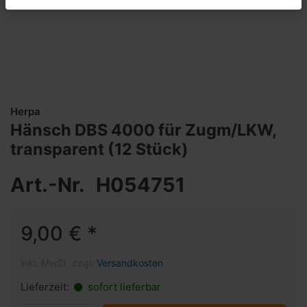
Herpa
Hänsch DBS 4000 für Zugm/LKW,
transparent (12 Stück)
Art.-Nr.
H054751
9,00 € *
inkl. MwSt. zzgl.
Versandkosten
Lieferzeit:
sofort lieferbar