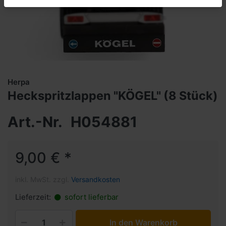
Herpa
Heckspritzlappen "KÖGEL" (8 Stück)
Art.-Nr.
H054881
9,00 € *
inkl. MwSt. zzgl.
Versandkosten
Lieferzeit:
sofort lieferbar
In den Warenkorb