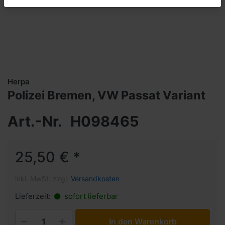
Herpa
Polizei Bremen, VW Passat Variant
Art.-Nr.
H098465
25,50 € *
inkl. MwSt. zzgl.
Versandkosten
Lieferzeit:
sofort lieferbar
In den Warenkorb