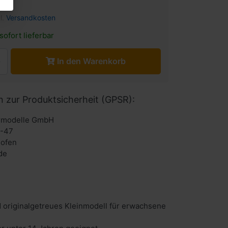
l.
Versandkosten
sofort lieferbar
In den Warenkorb
n zur Produktsicherheit (GPSR):
urmodelle GmbH
6-47
hofen
de
 originalgetreues Kleinmodell für erwachsene