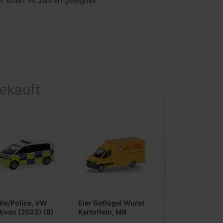
er unter 14 Jahren geeignet.
gekauft
tie/Police, VW
Eier Geflügel Wurst
tivan (2022) (B)
Kartoffeln, MB
Sprinter 18 Foodtruck