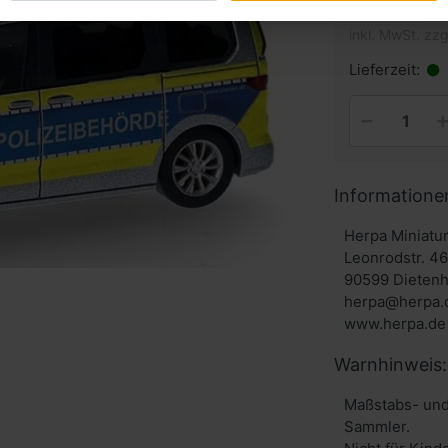
inkl. MwSt. zzg
Lieferzeit:
Informatione
Herpa Miniat
Leonrodstr. 4
90599 Dieten
herpa@herpa.
www.herpa.de
Warnhinweis:
Maßstabs- und
Sammler.