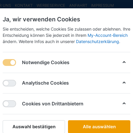
R UNS
KONTAKT
WERBESERVICE
ANFAHRT
IMPRESSUM
Ja, wir verwenden Cookies
Sie entscheiden, welche Cookies Sie zulassen oder ablehnen. Ihre
Entscheidung können Sie jederzeit in Ihrem
My-Account-Bereich
ändern. Weitere Infos auch in unserer
Datenschutzerklärung
.
INFO MAI
NEU EINGETROFFEN
NEUHEITEN VORB
 Plauen, VW Multivan
Notwendige Cookies
Herpa
Polizei
Analytische Cookies
Multiva
Cookies von Drittanbietern
Art.-Nr.
Auswahl bestätigen
Alle auswählen
22,50 