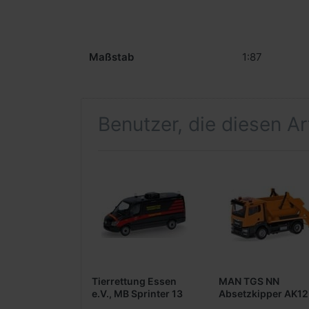
Maßstab
1:87
Benutzer, die diesen A
Tierrettung Essen
MAN TGS NN
e.V., MB Sprinter 13
Absetzkipper AK12
Kasten Flachdach
kommunalorange