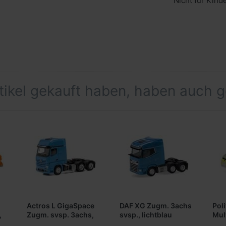
Nicht für Kind
rtikel gekauft haben, haben auch 
Actros L GigaSpace
DAF XG Zugm. 3achs
Poli
,
Zugm. svsp. 3achs,
svsp., lichtblau
Mul
lichtblau
(Farbvariante)