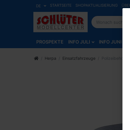
STARTSEITE
SHOPAKTUALISIERUNG
ÜBE
DE
PROSPEKTE
INFO JULI
INFO JUNI
Herpa
Einsatzfahrzeuge
Polizeibehörde