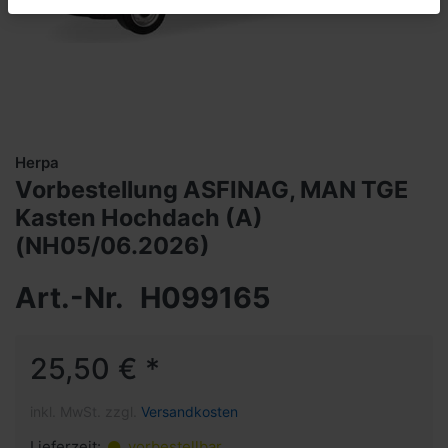
Herpa
Vorbestellung ASFINAG, MAN TGE
Kasten Hochdach (A)
(NH05/06.2026)
Art.-Nr.
H099165
25,50 € *
inkl. MwSt. zzgl.
Versandkosten
Lieferzeit:
vorbestellbar