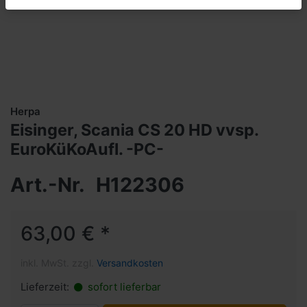
Herpa
Eisinger, Scania CS 20 HD vvsp.
EuroKüKoAufl. -PC-
Art.-Nr.
H122306
63,00 € *
inkl. MwSt. zzgl.
Versandkosten
Lieferzeit:
sofort lieferbar