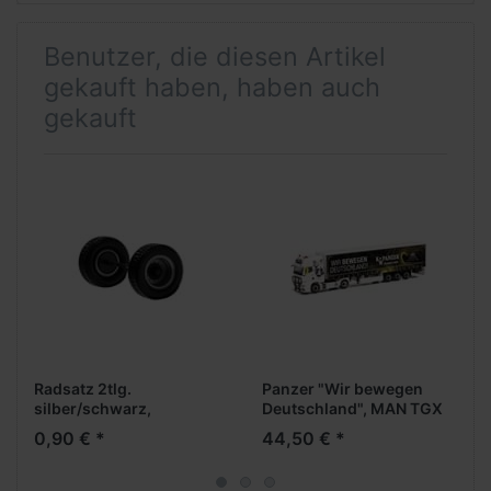
Benutzer, die diesen Artikel
gekauft haben, haben auch
gekauft
Radsatz 2tlg.
Panzer "Wir bewegen
silber/schwarz,
Deutschland", MAN TGX
Aufliegerachse
GX vvsp. Medi
0,90 € *
44,50 € *
GardPlAufl. -
Palettenkasten NEU-