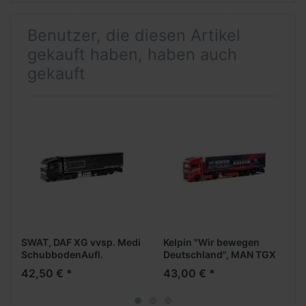
Benutzer, die diesen Artikel
gekauft haben, haben auch
gekauft
SWAT, DAF XG vvsp. Medi
Kelpin "Wir bewegen
SchubbodenAufl.
Deutschland", MAN TGX
GX vvsp. Medi
42,50 € *
43,00 € *
GardPlAufl.