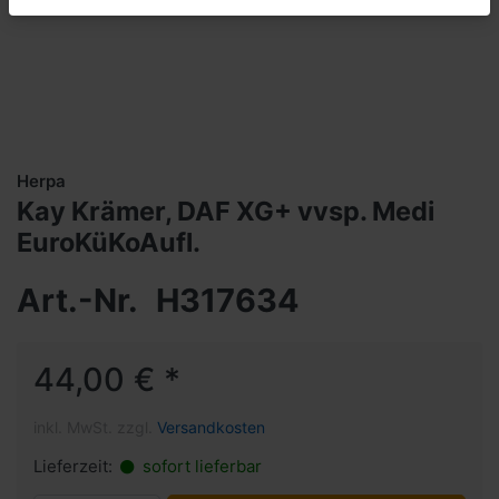
Herpa
Kay Krämer, DAF XG+ vvsp. Medi
EuroKüKoAufl.
Art.-Nr.
H317634
44,00 € *
inkl. MwSt. zzgl.
Versandkosten
Lieferzeit:
sofort lieferbar