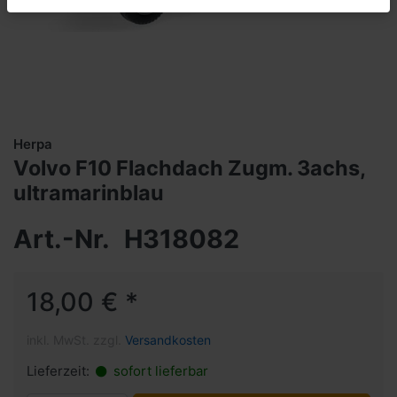
Herpa
Volvo F10 Flachdach Zugm. 3achs,
ultramarinblau
Art.-Nr.
H318082
18,00 € *
inkl. MwSt. zzgl.
Versandkosten
Lieferzeit:
sofort lieferbar