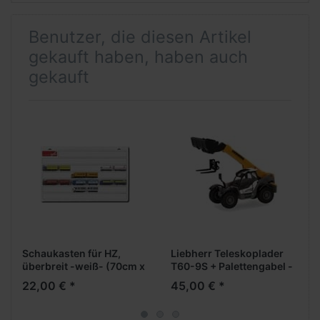
Benutzer, die diesen Artikel
gekauft haben, haben auch
gekauft
Schaukasten für HZ,
Liebherr Teleskoplader
überbreit -weiß- (70cm x
T60-9S + Palettengabel -
45cm x 3,5cm) (ab 4
Formneuheit-
22,00 € *
45,00 € *
Stück portofreie
Lieferung)