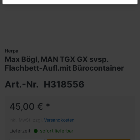
Herpa
Max Bögl, MAN TGX GX svsp.
Flachbett-Aufl.mit Bürocontainer
Art.-Nr.
H318556
45,00 € *
inkl. MwSt. zzgl.
Versandkosten
Lieferzeit:
sofort lieferbar