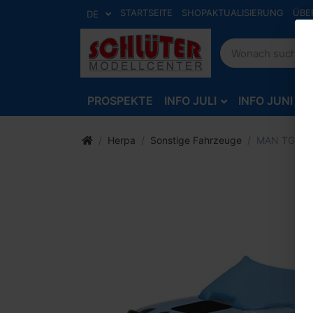
STARTSEITE
SHOPAKTUALISIERUNG
ÜBE
DE
PROSPEKTE
INFO JULI
INFO JUNI
Herpa
Sonstige Fahrzeuge
MAN TGX GN 