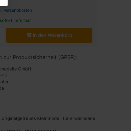
l.
Versandkosten
sofort lieferbar
In den Warenkorb
n zur Produktsicherheit (GPSR):
urmodelle GmbH
6-47
hofen
de
 originalgetreues Kleinmodell für erwachsene