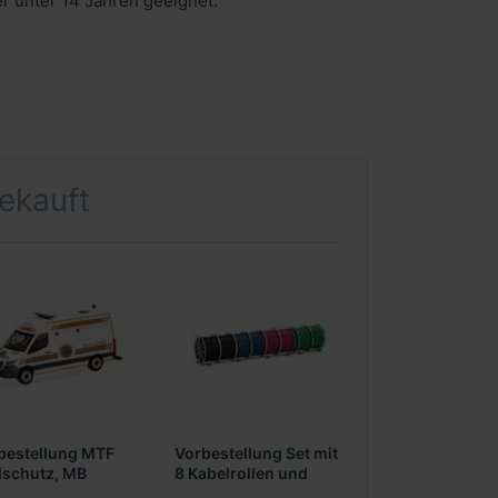
er unter 14 Jahren geeignet.
gekauft
bestellung MTF
Vorbestellung Set mit
ilschutz, MB
8 Kabelrollen und
inter 18 Halbbus
Basisrahmen