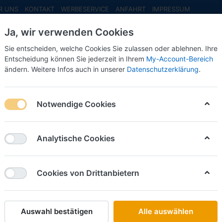
R UNS
KONTAKT
WERBESERVICE
ANFAHRT
IMPRESSUM
Ja, wir verwenden Cookies
Sie entscheiden, welche Cookies Sie zulassen oder ablehnen. Ihre
Entscheidung können Sie jederzeit in Ihrem
My-Account-Bereich
ändern. Weitere Infos auch in unserer
Datenschutzerklärung
.
INFO MAI
NEU EINGETROFFEN
NEUHEITEN VORB
Zugm. 2achs vvsp., hellblau
Notwendige Cookies
Herpa
MAN TG
Analytische Cookies
vvsp., h
Cookies von Drittanbietern
Art.-Nr.
Auswahl bestätigen
Alle auswählen
20,00 