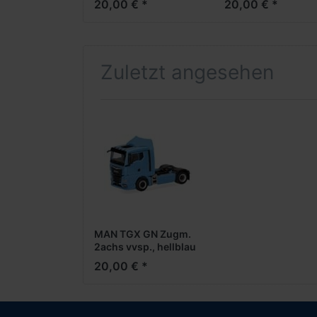
20,00 € *
20,00 € *
moosgrün
(Farbvariante)
Zuletzt angesehen
MAN TGX GN Zugm.
2achs vvsp., hellblau
20,00 € *