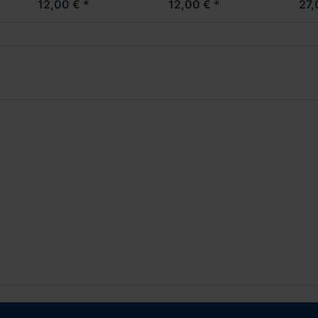
12,00 € *
12,00 € *
27,
weiß (2 Stück)
Spiegelkamera, weiß
Hoc
(2 Stück)
(NH
KO
VOR