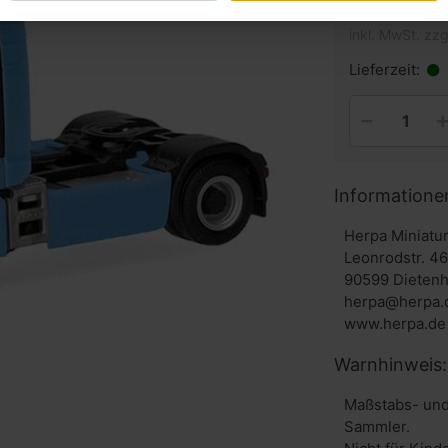
inkl. MwSt. zzg
Lieferzeit:
Informatione
Herpa Miniat
Leonrodstr. 4
90599 Dieten
herpa@herpa.
www.herpa.de
Warnhinweis:
Maßstabs- und
Sammler.