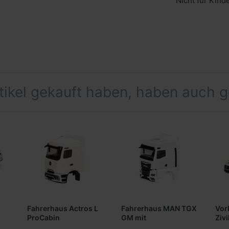
Nicht für Kind
rtikel gekauft haben, haben auch 
Fahrerhaus Actros L
Fahrerhaus MAN TGX
Vor
ProCabin
GM mit
Ziv
StreamSpace svsp
Windleitblechen und
Spr