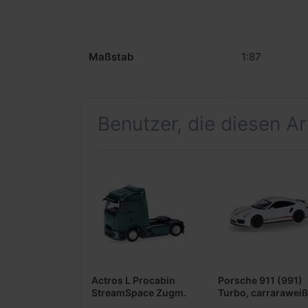
Maßstab
1:87
Benutzer, die diesen A
Actros L Procabin
Porsche 911 (991)
StreamSpace Zugm.
Turbo, carraraweiß
vvsp. 2achs,
(Farbvariante)