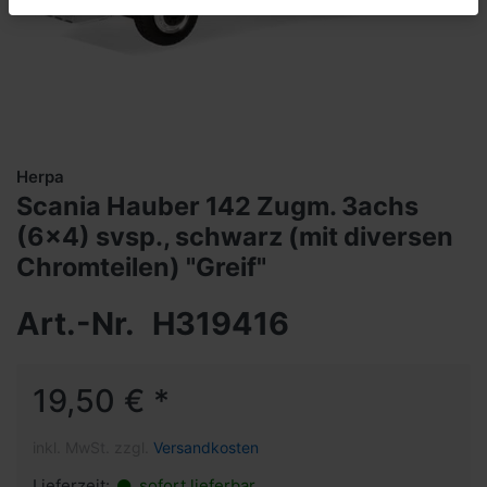
Herpa
Scania Hauber 142 Zugm. 3achs
(6x4) svsp., schwarz (mit diversen
Chromteilen) "Greif"
Art.-Nr.
H319416
19,50 € *
inkl. MwSt. zzgl.
Versandkosten
Lieferzeit:
sofort lieferbar