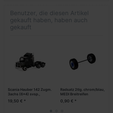
Benutzer, die diesen Artikel
gekauft haben, haben auch
gekauft
Scania Hauber 142 Zugm.
Radsatz 2tlg. chrom/blau,
3achs (6x4) svsp.,
MEDI Breitreifen
schwarz (mit diversen
(Vorderachse /
19,50 € *
0,90 € *
Chromteilen) "Greif"
Aufliegerachse)