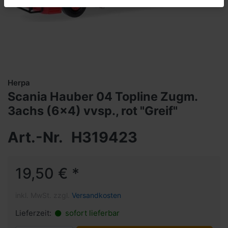
Herpa
Scania Hauber 04 Topline Zugm.
3achs (6x4) vvsp., rot "Greif"
Art.-Nr.
H319423
19,50 € *
inkl. MwSt. zzgl.
Versandkosten
Lieferzeit:
sofort lieferbar