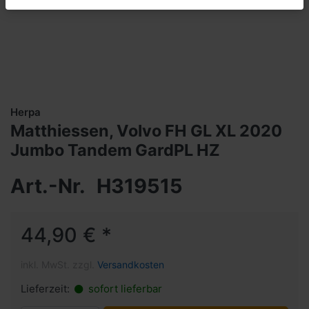
Herpa
Matthiessen, Volvo FH GL XL 2020
Jumbo Tandem GardPL HZ
Art.-Nr.
H319515
44,90 € *
inkl. MwSt. zzgl.
Versandkosten
Lieferzeit:
sofort lieferbar