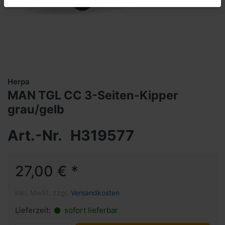
Herpa
MAN TGL CC 3-Seiten-Kipper
grau/gelb
Art.-Nr.
H319577
27,00 € *
inkl. MwSt. zzgl.
Versandkosten
Lieferzeit:
sofort lieferbar