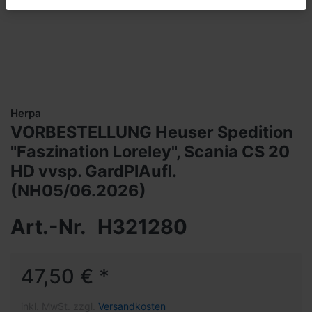
Herpa
VORBESTELLUNG Heuser Spedition
"Faszination Loreley", Scania CS 20
HD vvsp. GardPlAufl.
(NH05/06.2026)
Art.-Nr.
H321280
47,50 € *
inkl. MwSt. zzgl.
Versandkosten