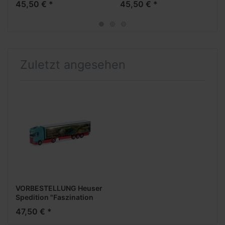
45,50 € *
45,50 € *
EuroKüKoAufl. (I)
(NH05/06.2026)
Zuletzt angesehen
VORBESTELLUNG Heuser
Spedition "Faszination
Loreley", Scania CS 20 HD
47,50 € *
vvsp. GardPlAufl.
(NH05/06.2026)