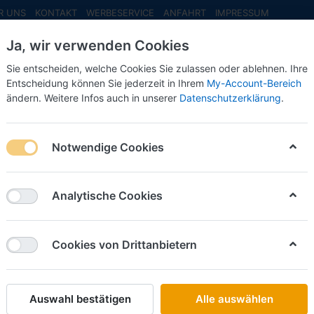
R UNS
KONTAKT
WERBESERVICE
ANFAHRT
IMPRESSUM
Ja, wir verwenden Cookies
Sie entscheiden, welche Cookies Sie zulassen oder ablehnen. Ihre
Entscheidung können Sie jederzeit in Ihrem
My-Account-Bereich
ändern. Weitere Infos auch in unserer
Datenschutzerklärung
.
INFO MAI
NEU EINGETROFFEN
NEUHEITEN VORB
I, weiß (Farbvariante)
Notwendige Cookies
Herpa
Jaguar X
Analytische Cookies
(Farbvar
Cookies von Drittanbietern
Art.-Nr.
Auswahl bestätigen
Alle auswählen
16,50 €