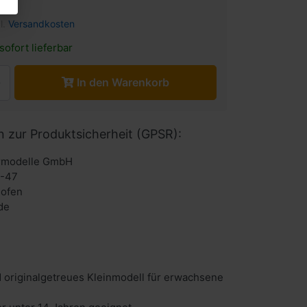
l.
Versandkosten
sofort lieferbar
In den Warenkorb
n zur Produktsicherheit (GPSR):
urmodelle GmbH
6-47
hofen
de
 originalgetreues Kleinmodell für erwachsene