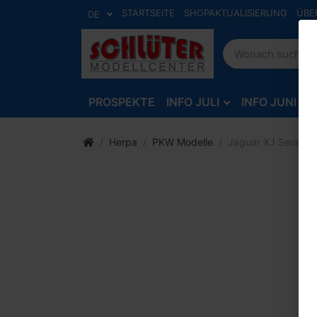
STARTSEITE
SHOPAKTUALISIERUNG
ÜBE
DE
PROSPEKTE
INFO JULI
INFO JUNI
Herpa
PKW Modelle
Jaguar XJ Series II