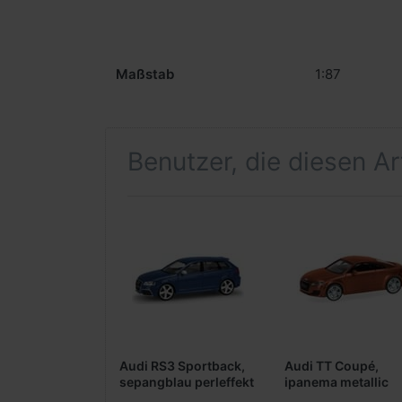
Maßstab
1:87
Benutzer, die diesen A
Audi RS3 Sportback,
Audi TT Coupé,
sepangblau perleffekt
ipanema metallic
(Farbvariante)
(Farbvariante)