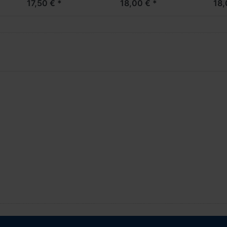
17,50 € *
18,00 € *
18,
(Farbvariante)