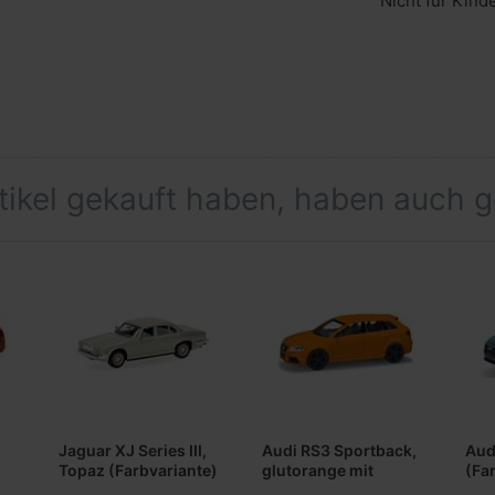
Nicht für Kind
rtikel gekauft haben, haben auch 
Jaguar XJ Series III,
Audi RS3 Sportback,
Aud
Topaz (Farbvariante)
glutorange mit
(Fa
schwarzen Felgen