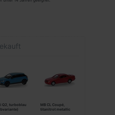
er unter 14 Jahren geeignet.
gekauft
i Q2, turboblau
MB CL Coupé,
rbvariante)
titanitrot metallic
(Farbvariante)