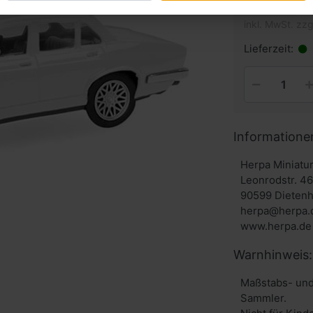
inkl. MwSt. zzg
Lieferzeit:
Informatione
Herpa Miniat
Leonrodstr. 4
90599 Dieten
herpa@herpa.
www.herpa.de
Warnhinweis:
Maßstabs- und
Sammler.