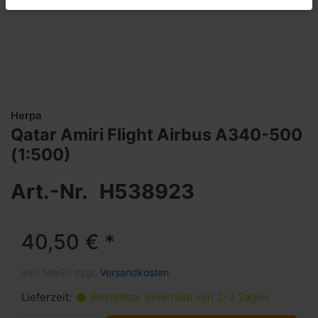
Herpa
Qatar Amiri Flight Airbus A340-500
(1:500)
Art.-Nr.
H538923
40,50 € *
inkl. MwSt. zzgl.
Versandkosten
Lieferzeit:
Bestellbar innerhalb von 2-3 Tagen