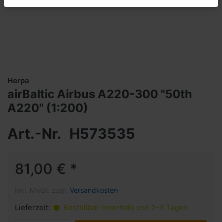
Herpa
airBaltic Airbus A220-300 "50th
A220" (1:200)
Art.-Nr.
H573535
81,00 € *
inkl. MwSt. zzgl.
Versandkosten
Lieferzeit:
Bestellbar innerhalb von 2-3 Tagen