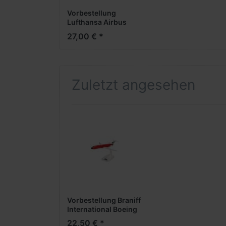
Vorbestellung
Lufthansa Airbus
A380 "100 Jahre"
27,00 € *
(1:250) -Snap-Fit-
(NH07/08.2026)
Zuletzt angesehen
Vorbestellung Braniff
International Boeing
727-200 - Solid Red
22,50 € *