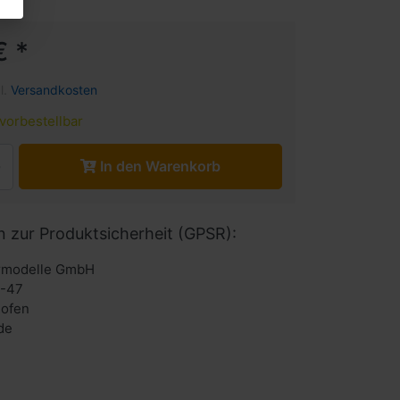
€ *
l.
Versandkosten
vorbestellbar
In den Warenkorb
n zur Produktsicherheit (GPSR):
urmodelle GmbH
6-47
hofen
de