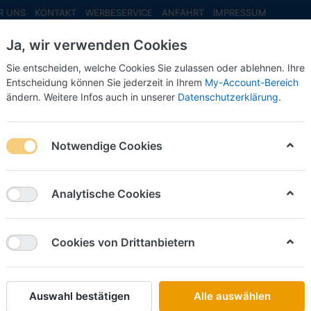
R UNS
KONTAKT
WERBESERVICE
ANFAHRT
IMPRESSUM
Ja, wir verwenden Cookies
Sie entscheiden, welche Cookies Sie zulassen oder ablehnen. Ihre
Entscheidung können Sie jederzeit in Ihrem
My-Account-Bereich
ändern. Weitere Infos auch in unserer
Datenschutzerklärung
.
INFO MAI
NEU EINGETROFFEN
NEUHEITEN VORB
rbestellung Braniff International Boeing 727-200 - Solid Red (1:200
Notwendige Cookies
Herpa
Vorbeste
Analytische Cookies
Internat
Solid Re
Cookies von Drittanbietern
(NH 07/
Auswahl bestätigen
Alle auswählen
Art.-Nr.