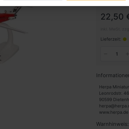
22,50 
inkl. MwSt. zzg
Lieferzeit:
Informatione
Herpa Miniat
Leonrodstr. 4
90599 Dieten
herpa@herpa.
www.herpa.de
Warnhinweis: