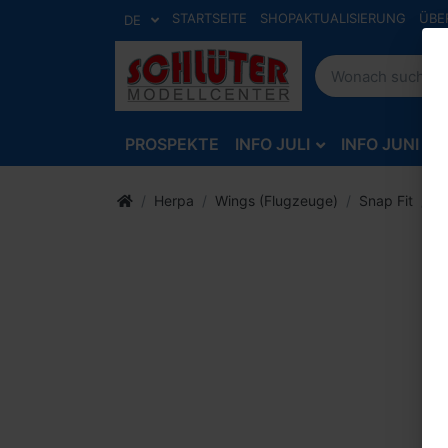
STARTSEITE
SHOPAKTUALISIERUNG
ÜBE
DE
PROSPEKTE
INFO JULI
INFO JUNI
Herpa
Wings (Flugzeuge)
Snap Fit
Vo