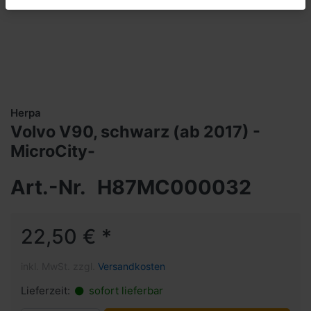
Herpa
Volvo V90, schwarz (ab 2017) -
MicroCity-
Art.-Nr.
H87MC000032
22,50 € *
inkl. MwSt. zzgl.
Versandkosten
Lieferzeit:
sofort lieferbar