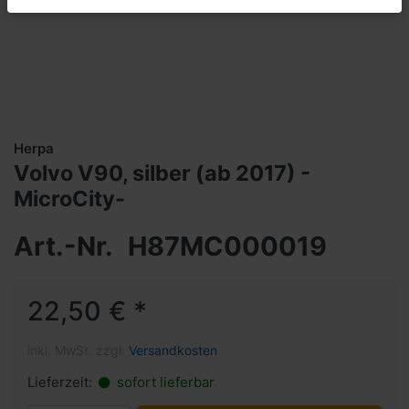
Herpa
Volvo V90, silber (ab 2017) -
MicroCity-
Art.-Nr.
H87MC000019
22,50 € *
inkl. MwSt. zzgl.
Versandkosten
Lieferzeit:
sofort lieferbar