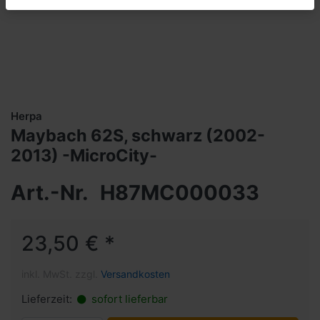
Herpa
Maybach 62S, schwarz (2002-
2013) -MicroCity-
Art.-Nr.
H87MC000033
23,50 € *
inkl. MwSt. zzgl.
Versandkosten
Lieferzeit:
sofort lieferbar