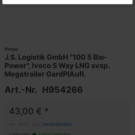
Herpa
J.S. Logistik GmbH "100 5 Bio-
Power", Iveco S Way LNG svsp.
Megatrailer GardPlAufl.
Art.-Nr.
H954266
43,00 € *
inkl. MwSt. zzgl.
Versandkosten
Lieferzeit:
sofort lieferbar