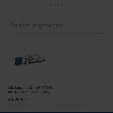
Zuletzt angesehen
J.S. Logistik GmbH "100 5
Bio-Power", Iveco S Way
LNG svsp. Megatrailer
43,00 € *
GardPlAufl.