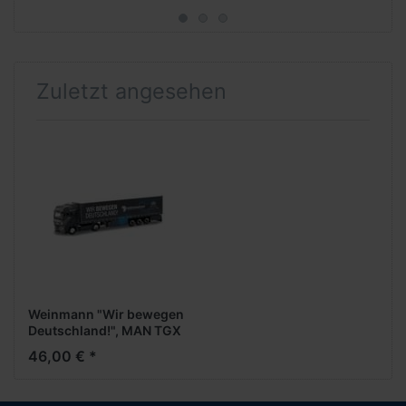
Zuletzt angesehen
Weinmann "Wir bewegen
Deutschland!", MAN TGX
GX vvsp. GardPlAufl.
46,00 € *
(402051)