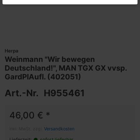
Herpa
Weinmann "Wir bewegen
Deutschland!", MAN TGX GX vvsp.
GardPlAufl. (402051)
Art.-Nr.
H955461
46,00 € *
inkl. MwSt. zzgl.
Versandkosten
Lieferzeit:
sofort lieferbar