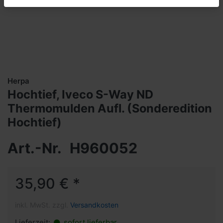
Herpa
Hochtief, Iveco S-Way ND
Thermomulden Aufl. (Sonderedition
Hochtief)
Art.-Nr.
H960052
35,90 € *
inkl. MwSt. zzgl.
Versandkosten
Lieferzeit:
sofort lieferbar