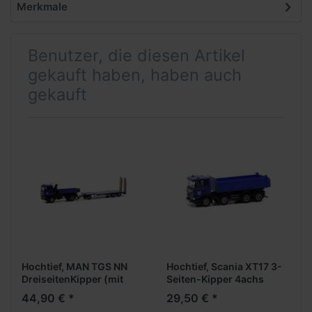
Merkmale
Benutzer, die diesen Artikel
gekauft haben, haben auch
gekauft
Hochtief, MAN TGS NN
Hochtief, Scania XT17 3-
DreiseitenKipper (mit
Seiten-Kipper 4achs
Ladekran) + TU3-Anh.
(Sonderedition Hochtief)
44,90 € *
29,50 € *
(Sonderedition Hochtief)