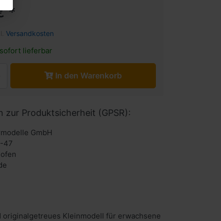
€ *
l.
Versandkosten
sofort lieferbar
In den Warenkorb
n zur Produktsicherheit (GPSR):
urmodelle GmbH
6-47
hofen
de
 originalgetreues Kleinmodell für erwachsene