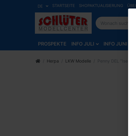
STARTSEITE
SHOPAKTUALISIERUNG
ÜBE
DE
PROSPEKTE
INFO JULI
INFO JUNI
Herpa
LKW Modelle
Penny DEL "Iserloh