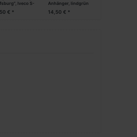
fsburg", Iveco S-
Anhänger, lindgrün
 Medi
(Farbvariante)
50 € *
14,50 € *
oKüKoAufl.