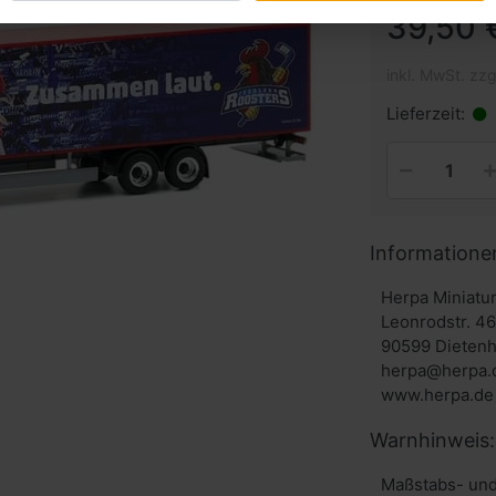
39,50 
inkl. MwSt. zzg
Lieferzeit:
Informatione
Herpa Miniat
Leonrodstr. 4
90599 Dieten
herpa@herpa.
www.herpa.de
Warnhinweis:
Maßstabs- und