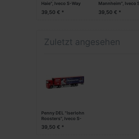
Haie", Iveco S-Way
Mannheim", Iveco 
Medi EuroKüKoAufl.
Way Medi
39,50 € *
39,50 € *
EuroKüKoAufl.
Zuletzt angesehen
Penny DEL "Iserlohn
Roosters", Iveco S-
Way Medi
39,50 € *
EuroKüKoAufl.