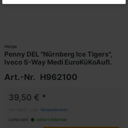
Herpa
Penny DEL "Nürnberg Ice Tigers",
Iveco S-Way Medi EuroKüKoAufl.
Art.-Nr.
H962100
39,50 € *
inkl. MwSt. zzgl.
Versandkosten
Lieferzeit:
sofort lieferbar