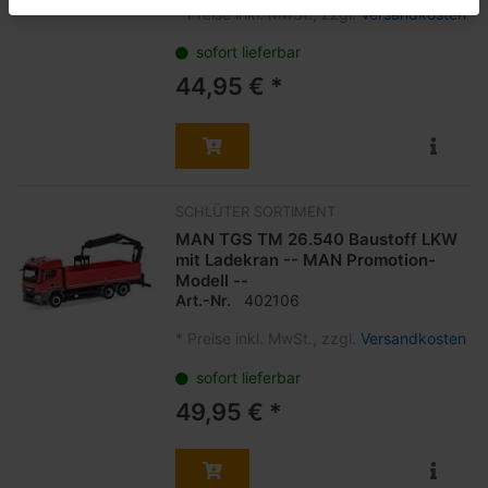
*
Preise inkl. MwSt., zzgl.
Versandkosten
sofort lieferbar
44,95 € *
SCHLÜTER SORTIMENT
MAN TGS TM 26.540 Baustoff LKW
mit Ladekran -- MAN Promotion-
Modell --
Art.-Nr.
402106
*
Preise inkl. MwSt., zzgl.
Versandkosten
sofort lieferbar
49,95 € *