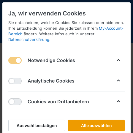
Ja, wir verwenden Cookies
Sie entscheiden, welche Cookies Sie zulassen oder ablehnen.
Ihre Entscheidung können Sie jederzeit in Ihrem
My-Account-
Bereich
ändern. Weitere Infos auch in unserer
Menü
Anmelden
Shopaktualisierung
Warenkorb
Datenschutzerklärung
.
MAN-Promotion-Modelle
Notwendige Cookies
1-2
von
2
Filtern
Sortieren
Analytische Cookies
Cookies von Drittanbietern
SCHLÜTER SORTIMENT
MAN TGS NN 33.540 Meiller
Dreiseitenkipper -- MAN Promotion-
Modell --
Auswahl bestätigen
Alle auswählen
Art.-Nr.
402105