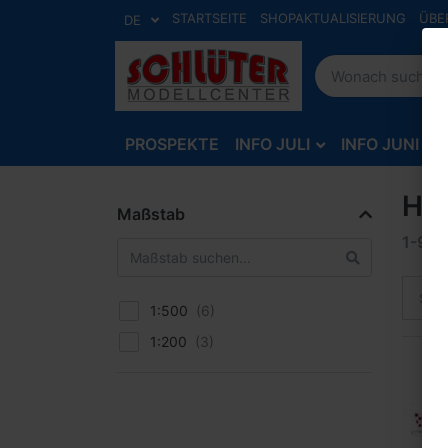
STARTSEITE
SHOPAKTUALISIERUNG
ÜBE
DE
PROSPEKTE
INFO JULI
INFO JUNI
He
Maßstab
1-9
v
Sort
1:500
1:200