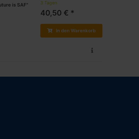
3 Tagen
uture is SAF"
40,50 € *
In den Warenkorb