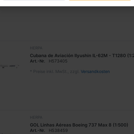
*
Preise inkl. MwSt., zzgl.
Versandkosten
HERPA
Cubana de Aviación Ilyushin IL-62M - T1280 (1:
Art.-Nr.
H573405
*
Preise inkl. MwSt., zzgl.
Versandkosten
HERPA
GOL Linhas Aéreas Boeing 737 Max 8 (1:500)
Art.-Nr.
H538459