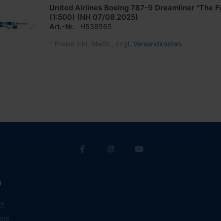
United Airlines Boeing 787-9 Dreamliner "The F
(1:500) (NH 07/08.2025)
Art.-Nr.
H538565
*
Preise inkl. MwSt., zzgl.
Versandkosten
a
kt
uns