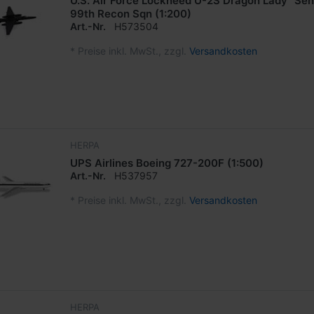
U.S. Air Force Lockheed U-2S Dragon Lady "Sen
99th Recon Sqn (1:200)
Art.-Nr.
H573504
*
Preise inkl. MwSt., zzgl.
Versandkosten
HERPA
UPS Airlines Boeing 727-200F (1:500)
Art.-Nr.
H537957
*
Preise inkl. MwSt., zzgl.
Versandkosten
HERPA