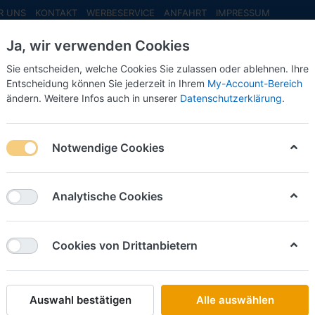
R UNS
KONTAKT
WERBESERVICE
ANFAHRT
IMPRESSUM
Ja, wir verwenden Cookies
Sie entscheiden, welche Cookies Sie zulassen oder ablehnen. Ihre
Entscheidung können Sie jederzeit in Ihrem
My-Account-Bereich
ändern. Weitere Infos auch in unserer
Datenschutzerklärung
.
INFO MAI
NEU EINGETROFFEN
NEUHEITEN VORB
rpa Wings
Notwendige Cookies
on
9
Analytische Cookies
Name: A bis Z
iere nach
Cookies von Drittanbietern
HERPA
Croatia Airlines Airbus A220-300 (1:200)
Art.-Nr.
H573757
Auswahl bestätigen
Alle auswählen