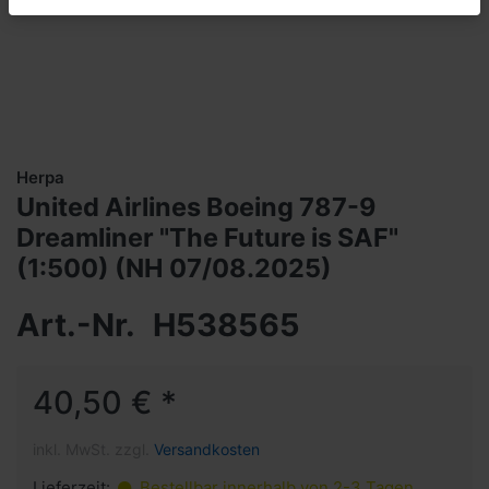
Herpa
United Airlines Boeing 787-9
Dreamliner "The Future is SAF"
(1:500) (NH 07/08.2025)
Art.-Nr.
H538565
40,50 € *
inkl. MwSt. zzgl.
Versandkosten
Lieferzeit:
Bestellbar innerhalb von 2-3 Tagen