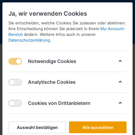
Ja, wir verwenden Cookies
Sie entscheiden, welche Cookies Sie zulassen oder ablehnen.
Ihre Entscheidung können Sie jederzeit in Ihrem
My-Account-
Bereich
ändern. Weitere Infos auch in unserer
Menü
Anmelden
Shopaktualisierung
Warenkorb
Datenschutzerklärung
.
Hoyer
Notwendige Cookies
1-4
von
4
Filtern
Sortieren
Analytische Cookies
Cookies von Drittanbietern
SCHLÜTER SORTIMENT
Hoyer Austria Actros LH 02 vvsp.
Lebens- mittel-Gofa-Tankaufl. (4112)
Art.-Nr.
HO52
Auswahl bestätigen
Alle auswählen
*
Preise inkl. MwSt., zzgl.
Versandkosten