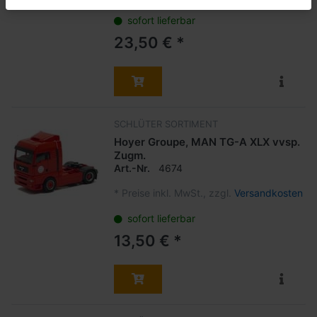
sofort lieferbar
23,50 € *
SCHLÜTER SORTIMENT
Hoyer Groupe, MAN TG-A XLX vvsp.
Zugm.
Art.-Nr.
4674
*
Preise inkl. MwSt., zzgl.
Versandkosten
sofort lieferbar
13,50 € *