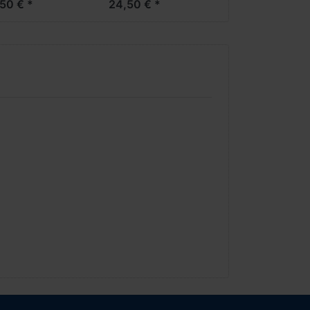
50 € *
24,50 € *
Messe Neuheit
-1:87- ***Messe
4***
Neuheit 2024***