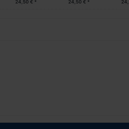
24,50 € *
24,50 € *
24,
***Messe Neuheit
***
2024***
202