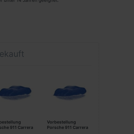
er unter 14 Jahren geeignet.
gekauft
bestellung
Vorbestellung
sche 911 Carrera
Porsche 911 Carrera
74- -grün- -1:87-
-1974- -schwarz-