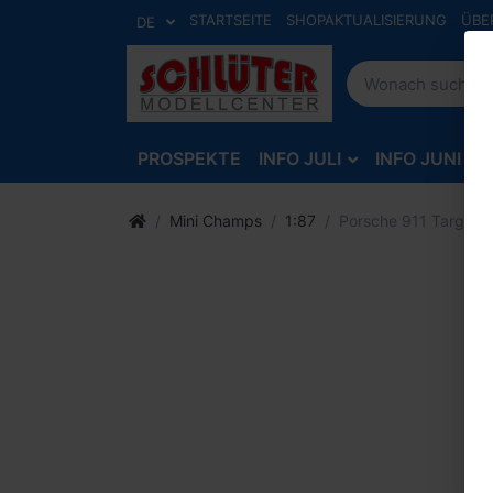
STARTSEITE
SHOPAKTUALISIERUNG
ÜBE
DE
PROSPEKTE
INFO JULI
INFO JUNI
Mini Champs
1:87
Porsche 911 Targa -1