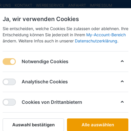
R UNS
KONTAKT
WERBESERVICE
ANFAHRT
IMPRESSUM
Ja, wir verwenden Cookies
Sie entscheiden, welche Cookies Sie zulassen oder ablehnen. Ihre
Entscheidung können Sie jederzeit in Ihrem
My-Account-Bereich
ändern. Weitere Infos auch in unserer
Datenschutzerklärung
.
INFO MAI
NEU EINGETROFFEN
NEUHEITEN VORB
972- -blau- -1:87-
Notwendige Cookies
Mini Champs
Porsche 
Analytische Cookies
-1:87-
Cookies von Drittanbietern
Art.-Nr.
Auswahl bestätigen
Alle auswählen
24,50 