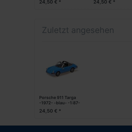
24,50 € *
24,50 € *
schwarz- -1:87-
***Messe Neuheit
2024***
Zuletzt angesehen
Porsche 911 Targa
-1972- -blau- -1:87-
24,50 € *