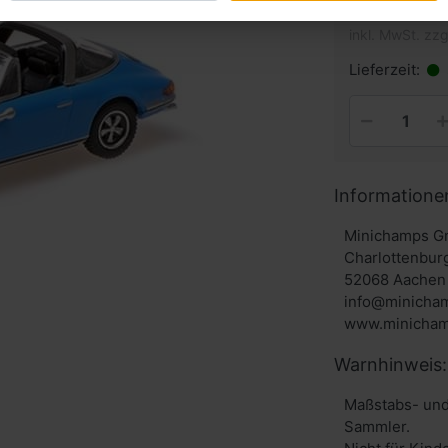
inkl. MwSt. zzg
Lieferzeit:
Informatione
Minichamps G
Charlottenbur
52068 Aachen 
info@minicha
www.minicham
Warnhinweis:
Maßstabs- und
Sammler.