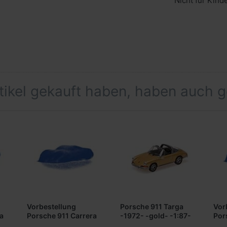
Nicht für Kind
rtikel gekauft haben, haben auch 
Vorbestellung
Porsche 911 Targa
Vor
a
Porsche 911 Carrera
-1972- -gold- -1:87-
Por
-1974- -weiß- -1:87-
-19