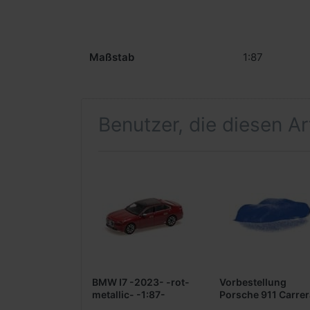
Maßstab
1:87
Benutzer, die diesen A
BMW I7 -2023- -rot-
Vorbestellung
metallic- -1:87-
Porsche 911 Carrer
RS 2,7 -1972- -