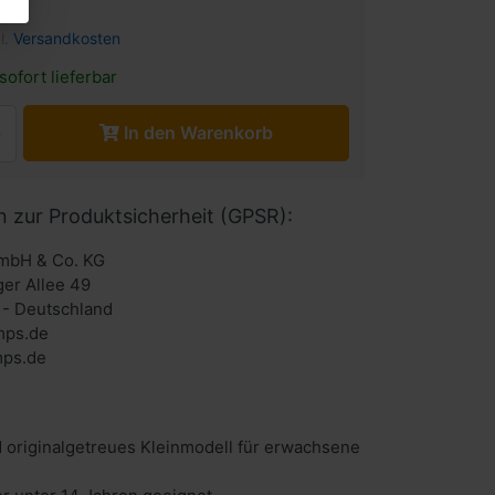
l.
Versandkosten
sofort lieferbar
In den Warenkorb
n zur Produktsicherheit (GPSR):
mbH & Co. KG
ger Allee 49
- Deutschland
mps.de
ps.de
 originalgetreues Kleinmodell für erwachsene