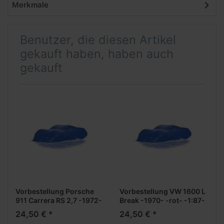
Merkmale
Benutzer, die diesen Artikel
gekauft haben, haben auch
gekauft
Vorbestellung Porsche
Vorbestellung VW 1600 L
911 Carrera RS 2,7 -1972-
Break -1970- -rot- -1:87-
-weiß- -1:87- ***Messe
***Messe Neuheit
24,50 € *
24,50 € *
Neuheit 2024***
2024***