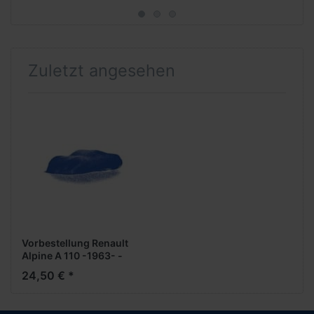
Zuletzt angesehen
Vorbestellung Renault
Alpine A 110 -1963- -
blau-metallic- -1:87-
24,50 € *
***Messe Neuheit
2024***