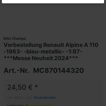
Mini Champs
Vorbestellung Renault Alpine A 110
-1963- -blau-metallic- -1:87-
***Messe Neuheit 2024***
Art.-Nr.
MC870144320
24,50 € *
inkl. MwSt. zzgl.
Versandkosten
Lieferzeit:
vorbestellbar