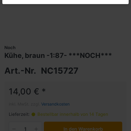
Noch
Kühe, braun -1:87- ***NOCH***
Art.-Nr.
NC15727
14,00 € *
inkl. MwSt. zzgl.
Versandkosten
Lieferzeit:
Bestellbar innerhalb von 14 Tagen
In den Warenkorb