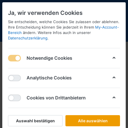
Ja, wir verwenden Cookies
Sie entscheiden, welche Cookies Sie zulassen oder ablehnen.
Ihre Entscheidung können Sie jederzeit in Ihrem
My-Account-
Bereich
ändern. Weitere Infos auch in unserer
Menü
Anmelden
Shopaktualisierung
Warenkorb
Datenschutzerklärung
.
Noch
Notwendige Cookies
1-12
von
19
Filtern
Sortieren
Analytische Cookies
Cookies von Drittanbietern
NOCH
Bauernfamilie -1:87- ***NOCH***
Art.-Nr.
NC15609
Auswahl bestätigen
Alle auswählen
*
Preise inkl. MwSt., zzgl.
Versandkosten