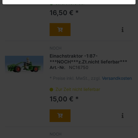
sofort lieferbar
16,50 € *
NOCH
Einachstraktor -1:87-
***NOCH***z.Zt.nicht lieferbar***
Art.-Nr.
NC16750
*
Preise inkl. MwSt., zzgl.
Versandkosten
Zur Zeit nicht lieferbar
15,00 € *
NOCH