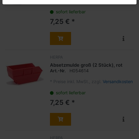
*
Preise inkl. MwSt., zzgl.
Versandkosten
sofort lieferbar
7,25 € *
HERPA
Absetzmulde groß (2 Stück), rot
Art.-Nr.
H054614
*
Preise inkl. MwSt., zzgl.
Versandkosten
sofort lieferbar
7,25 € *
HERPA