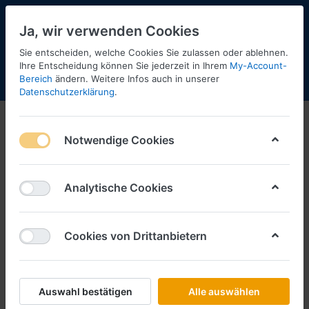
Ja, wir verwenden Cookies
Sie entscheiden, welche Cookies Sie zulassen oder ablehnen.
41
Ihre Entscheidung können Sie jederzeit in Ihrem
My-Account-
Bereich
ändern. Weitere Infos auch in unserer
Menü
Anmelden
Shopaktualisierung
Warenkorb
Datenschutzerklärung
.
Herpa Zubehör, Teileservice und
Minikit
Notwendige Cookies
1-12
von
19
Analytische Cookies
Filtern
Sortieren
Cookies von Drittanbietern
HERPA
Absetzmulde groß (2 Stück), blau
Art.-Nr.
H054621
Auswahl bestätigen
Alle auswählen