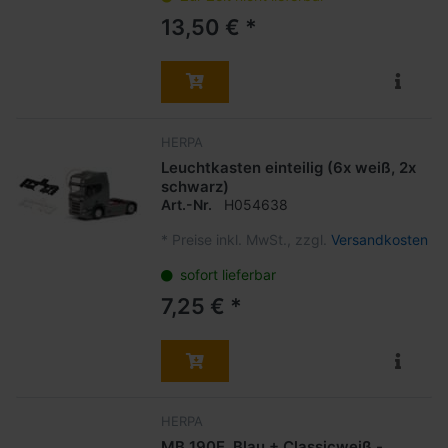
13,50 € *
HERPA
Leuchtkasten einteilig (6x weiß, 2x
schwarz)
Art.-Nr.
H054638
*
Preise inkl. MwSt., zzgl.
Versandkosten
sofort lieferbar
7,25 € *
HERPA
MB 190E, Blau + Classicweiß -